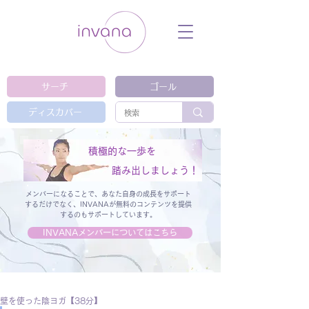
ウェルネス セルフケア ホリスティック 動
画 プラットフォーム ウェルビーイング ヨ
ガ 瞑想 栄養 医学 レッスン レクチャ
ー ​ストレス 免疫力 睡眠 メンタルヘル
ス ルーティン
サーチ
ゴール
ディスカバー
積極的な一歩を
踏み出しましょう！
メンバーになることで、あなた自身の成長をサポート
するだけでなく、
INVANAが無料のコンテンツを提供
するのもサポートしています。
INVANAメンバーについてはこちら
壁を使った陰ヨガ【38分】