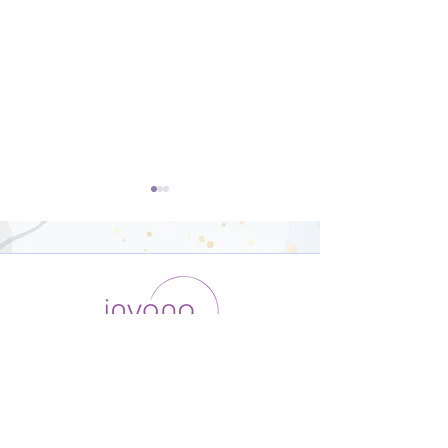
開脚のポーズ（ウパヴィ
ダウンドッグ（
シュタコーナーサナ）【8
カシュヴァーナ
運用会社 / ABOUT US
利用規約
メンバー入会
分】
【8分】