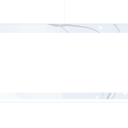
と下半身を鍛えるヨガ
1分】