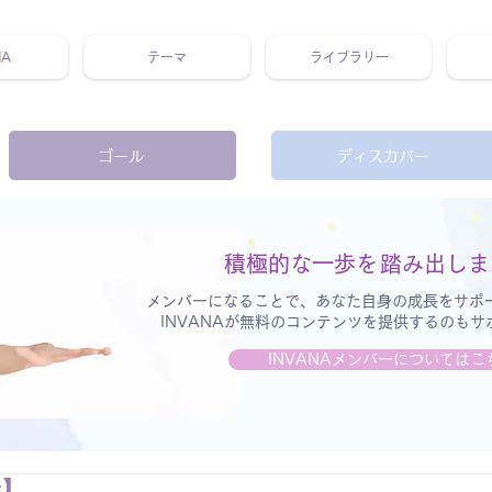
NA
テーマ
ライブラリー
 ホリスティック 動画 プラットフォーム ウェルビーイング ヨガ 瞑想 栄養 医学 レッスン レクチャー ​ストレス 免疫力 睡眠 メ
ゴール
ディスカバー
積極的な一歩を
踏み出しま
メンバーになることで、あなた自身の成長をサポ
INVANAが無料のコンテンツを提供するのも
INVANAメンバーについてはこ
分】