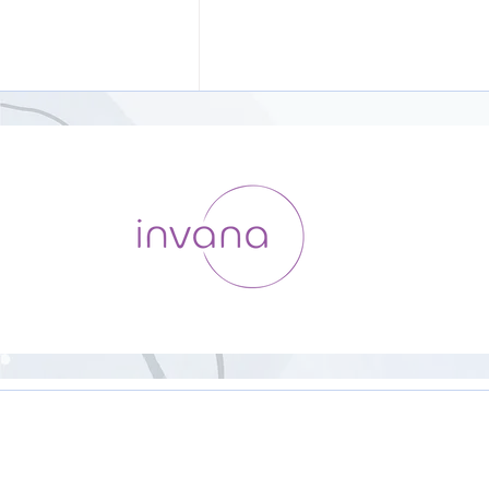
HipHop Yoga【23分】