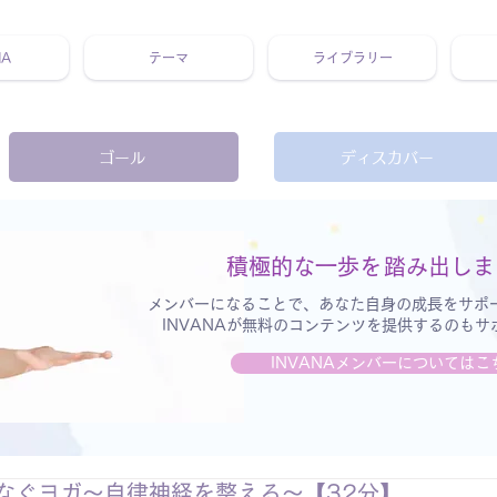
NA
テーマ
ライブラリー
 ホリスティック 動画 プラットフォーム ウェルビーイング ヨガ 瞑想 栄養 医学 レッスン レクチャー ​ストレス 免疫力 睡眠 メ
ゴール
ディスカバー
積極的な一歩を
踏み出しま
メンバーになることで、あなた自身の成長をサポ
INVANAが無料のコンテンツを提供するのも
INVANAメンバーについてはこ
なぐヨガ〜自律神経を整える〜【32分】