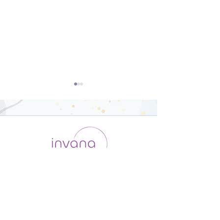
開脚のポーズ（ウパヴィ
ダウンドッグ（
シュタコーナーサナ）【8
カシュヴァーナ
運用会社 / ABOUT US
利用規約
メンバー入会
分】
【8分】
プライバシーポリシー