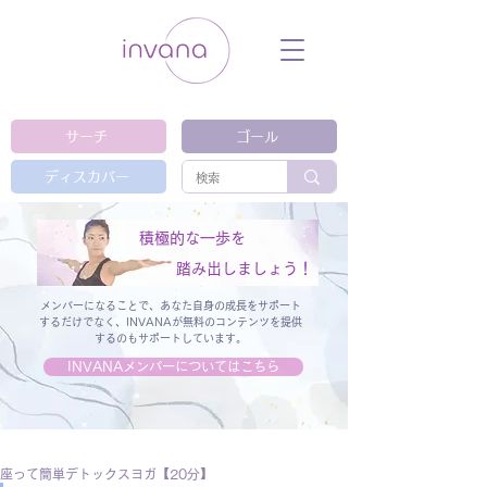
ウェルネス セルフケア ホリスティック 動
画 プラットフォーム ウェルビーイング ヨ
ガ 瞑想 栄養 医学 レッスン レクチャ
ー ​ストレス 免疫力 睡眠 メンタルヘル
ス ルーティン
サーチ
ゴール
ディスカバー
積極的な一歩を
踏み出しましょう！
メンバーになることで、あなた自身の成長をサポート
するだけでなく、
INVANAが無料のコンテンツを提供
するのもサポートしています。
INVANAメンバーについてはこちら
座って簡単デトックスヨガ【20分】