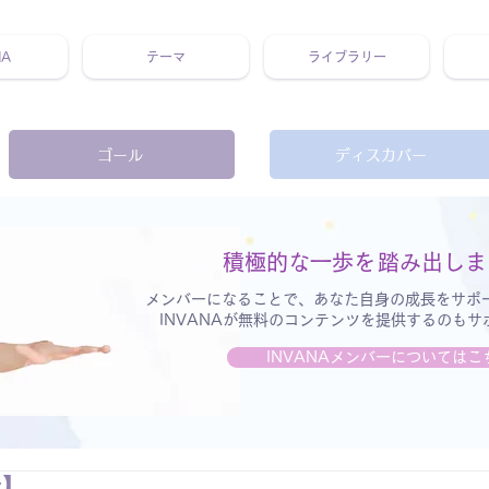
NA
テーマ
ライブラリー
 ホリスティック 動画 プラットフォーム ウェルビーイング ヨガ 瞑想 栄養 医学 レッスン レクチャー ​ストレス 免疫力 睡眠 メ
ゴール
ディスカバー
積極的な一歩を
踏み出しま
メンバーになることで、あなた自身の成長をサポ
INVANAが無料のコンテンツを提供するのも
INVANAメンバーについてはこ
分】