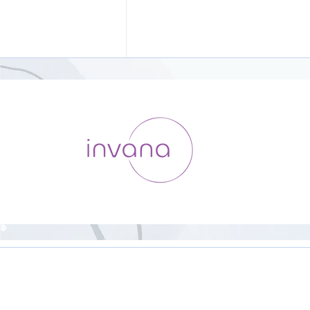
ヴィンヤサフローヨガ【31
分】