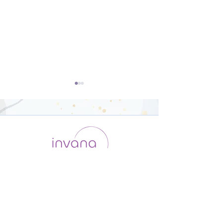
開脚のポーズ（ウパヴィ
ダウンドッグ（
シュタコーナーサナ）【8
カシュヴァーナ
運用会社 / ABOUT US
利用規約
メンバー入会
分】
【8分】
プライバシーポリシー