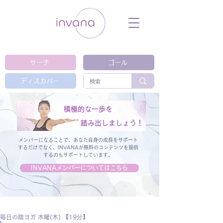
ウェルネス セルフケア ホリスティック 動
画 プラットフォーム ウェルビーイング ヨ
ガ 瞑想 栄養 医学 レッスン レクチャ
ー ​ストレス 免疫力 睡眠 メンタルヘル
ス ルーティン
サーチ
ゴール
ディスカバー
積極的な一歩を
踏み出しましょう！
メンバーになることで、あなた自身の成長をサポート
するだけでなく、
INVANAが無料のコンテンツを提供
するのもサポートしています。
INVANAメンバーについてはこちら
毎日の陰ヨガ 木曜(木) 【19分】