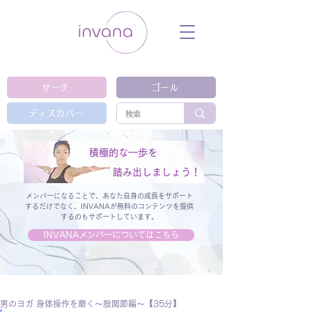
ウェルネス セルフケア ホリスティック 動
画 プラットフォーム ウェルビーイング ヨ
ガ 瞑想 栄養 医学 レッスン レクチャ
ー ​ストレス 免疫力 睡眠 メンタルヘル
ス ルーティン
サーチ
ゴール
ディスカバー
積極的な一歩を
踏み出しましょう！
メンバーになることで、あなた自身の成長をサポート
するだけでなく、
INVANAが無料のコンテンツを提供
するのもサポートしています。
INVANAメンバーについてはこちら
男のヨガ 身体操作を磨く～股関節編～【35分】