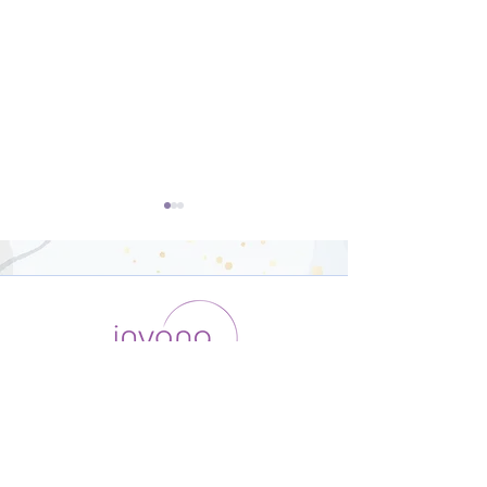
ダンサー向けの
体幹と下半身を
Yoga【22分】
ガ【31分】
運用会社 / ABOUT US
利用規約
メンバー入会