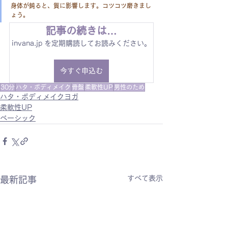
身体が鈍ると、質に影響します。コツコツ磨きまし
ょう。
記事の続きは…
invana.jp を定期購読してお読みください。
今すぐ申込む
30分
ハタ・ボディメイク
骨盤
柔軟性UP
男性のため
ハタ・ボディメイクヨガ
柔軟性UP
ベーシック
すべて表示
最新記事