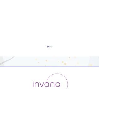
開脚のポーズ（ウパヴィ
ダウンドッグ（
シュタコーナーサナ）【8
カシュヴァーナ
運用会社 / ABOUT US
利用規約
メンバー入会
分】
【8分】
プライバシーポリシー
特定商取引法に基づく表記