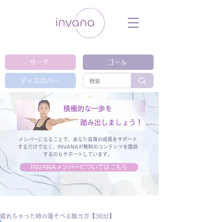
ウェルネス セルフケア ホリスティック 動
画 プラットフォーム ウェルビーイング ヨ
ガ 瞑想 栄養 医学 レッスン レクチャ
ー ​ストレス 免疫力 睡眠 メンタルヘル
ス ルーティン
サーチ
ゴール
ディスカバー
積極的な一歩を
踏み出しましょう！
メンバーになることで、あなた自身の成長をサポート
するだけでなく、
INVANAが無料のコンテンツを提供
するのもサポートしています。
INVANAメンバーについてはこちら
疲れちゃった時の寝そべる陰ヨガ【36分】