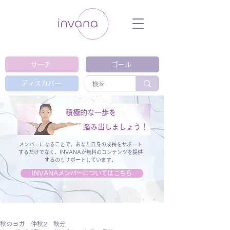
ウェルネス セルフケア ホリスティック 動
画 プラットフォーム ウェルビーイング ヨ
ガ 瞑想 栄養 医学 レッスン レクチャ
ー ​ストレス 免疫力 睡眠 メンタルヘル
ス ルーティン
サーチ
ゴール
ディスカバー
積極的な一歩を
踏み出しましょう！
メンバーになることで、あなた自身の成長をサポート
するだけでなく、
INVANAが無料のコンテンツを提供
するのもサポートしています。
INVANAメンバーについてはこちら
秋のヨガ 仲秋2 秋分