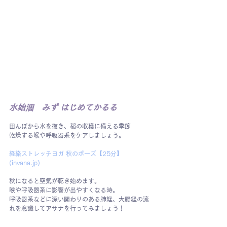
水始涸　みず はじめてかるる
田んぼから水を抜き、稲の収穫に備える季節
乾燥する喉や呼吸器系をケアしましょう。
経絡ストレッチヨガ 秋のポーズ【25分】 
(
invana.jp
)
秋になると空気が乾き始めます。
喉や呼吸器系に影響が出やすくなる時。
呼吸器系などに深い関わりのある肺経、大腸経の流
れを意識してアサナを行ってみましょう！