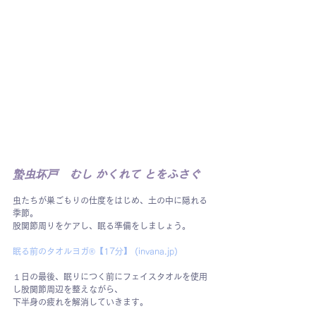
蟄虫坏戸　むし かくれて とをふさぐ
虫たちが巣ごもりの仕度をはじめ、土の中に隠れる
季節。
股関節周りをケアし、眠る準備をしましょう。
眠る前のタオルヨガ®︎【17分】 (
invana.jp
)
１日の最後、眠りにつく前にフェイスタオルを使用
し股関節周辺を整えながら、
下半身の疲れを解消していきます。