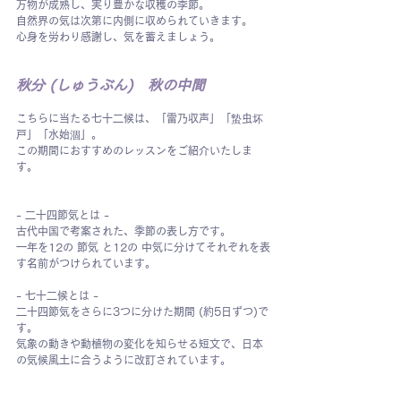
万物が成熟し、実り豊かな収穫の季節。
自然界の気は次第に内側に収められていきます。
心身を労わり感謝し、気を蓄えましょう。
秋分 (しゅうぶん)　秋の中間
こちらに当たる七十二候は、「雷乃収声」「蟄虫坏
戸」「水始涸」。
この期間におすすめのレッスンをご紹介いたしま
す。
- 二十四節気とは -
古代中国で考案された、季節の表し方です。
一年を12の 節気 と12の 中気に分けてそれぞれを表
す名前がつけられています。
- 七十二候とは -
二十四節気をさらに3つに分けた期間 (約5日ずつ)で
す。
気象の動きや動植物の変化を知らせる短文で、日本
の気候風土に合うように改訂されています。