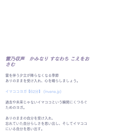
雷乃収声　かみなり すなわち こえをお
さむ
雷を伴う夕立が降らなくなる季節
ありのままを受け入れ、心を晴らしましょう。
イマココヨガ【62分】 (
invana.jp
)
過去や未来じゃないイマココという瞬間にくつろぐ
ためのヨガ。
ありのままの自分を受け入れ、
忘れていた自分らしさを思い出し、そしてイマココ
にいる自分を思い出す。