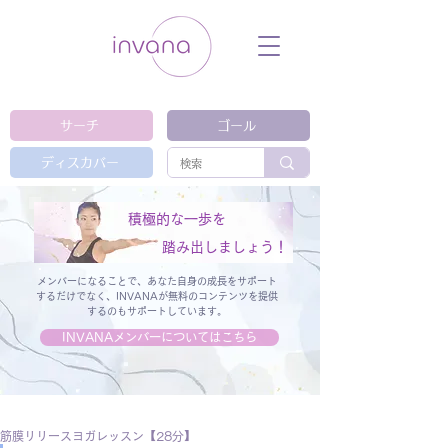
ウェルネス セルフケア ホリスティック 動
画 プラットフォーム ウェルビーイング ヨ
ガ 瞑想 栄養 医学 レッスン レクチャ
ー ​ストレス 免疫力 睡眠 メンタルヘル
ス ルーティン
サーチ
ゴール
ディスカバー
積極的な一歩を
踏み出しましょう！
メンバーになることで、あなた自身の成長をサポート
するだけでなく、
INVANAが無料のコンテンツを提供
するのもサポートしています。
INVANAメンバーについてはこちら
筋膜リリースヨガレッスン【28分】