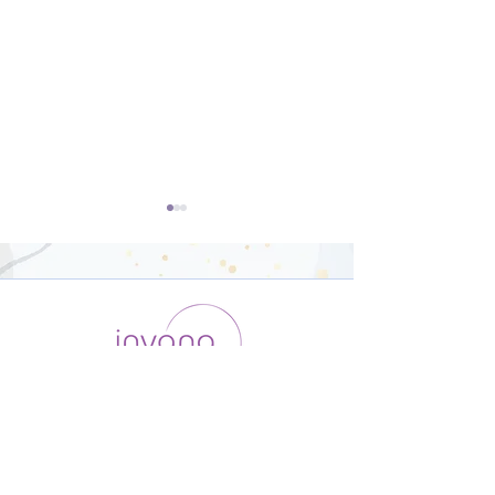
開脚のポーズ（ウパヴィ
ダウンドッグ（
シュタコーナーサナ）【8
カシュヴァーナ
運用会社 / ABOUT US
利用規約
メンバー入会
分】
【8分】