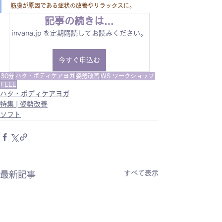
筋膜が原因である症状の改善やリラックスに。
記事の続きは…
invana.jp を定期購読してお読みください。
今すぐ申込む
30分
ハタ・ボディケアヨガ
姿勢改善
WS ワークショップ
FEEL
ハタ・ボディケアヨガ
特集 | 姿勢改善
ソフト
すべて表示
最新記事