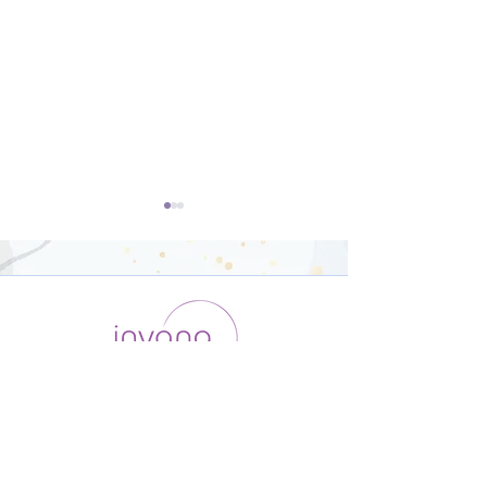
ダンサー向けの
ヴィンヤサフロ
Yoga【22分】
【31分】
運用会社 / ABOUT US
利用規約
メンバー入会