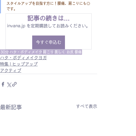
スタイルアップを目指す方に！腰痛、肩こりにも◎
です。
記事の続きは…
invana.jp を定期購読してお読みください。
今すぐ申込む
30分
ハタ・ボディメイク
肩こり
美しく お尻
腰痛
ハタ・ボディメイクヨガ
特集 | ヒップアップ
アクティブ
すべて表示
最新記事