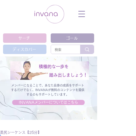
ウェルネス セルフケア ホリスティック 動
画 プラットフォーム ウェルビーイング ヨ
ガ 瞑想 栄養 医学 レッスン レクチャ
ー ​ストレス 免疫力 睡眠 メンタルヘル
ス ルーティン
サーチ
ゴール
ディスカバー
積極的な一歩を
踏み出しましょう！
メンバーになることで、あなた自身の成長をサポート
するだけでなく、
INVANAが無料のコンテンツを提供
するのもサポートしています。
INVANAメンバーについてはこちら
美尻シーケンス【25分】