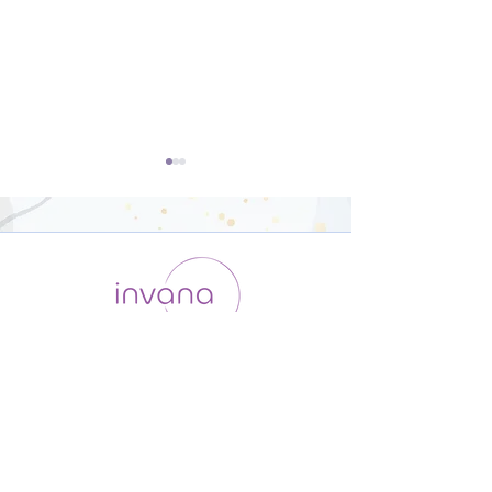
開脚のポーズ（ウパヴィ
ダウンドッグ（
シュタコーナーサナ）【8
カシュヴァーナ
運用会社 / ABOUT US
利用規約
メンバー入会
分】
【8分】
プライバシーポリシー
特定商取引法に基づく表記