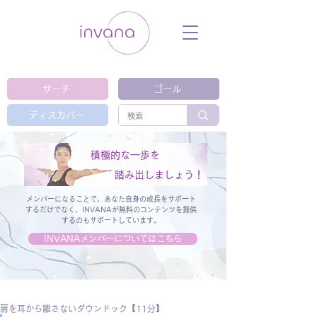
ウェルネス セルフケア ホリスティック 動
画 プラットフォーム ウェルビーイング ヨ
ガ 瞑想 栄養 医学 レッスン レクチャ
ー ​ストレス 免疫力 睡眠 メンタルヘル
ス ルーティン
サーチ
ゴール
ディスカバー
積極的な一歩を
踏み出しましょう！
メンバーになることで、あなた自身の成長をサポート
するだけでなく、
INVANAが無料のコンテンツを提供
するのもサポートしています。
INVANAメンバーについてはこちら
肩を耳から離さないダウンドック【11分】