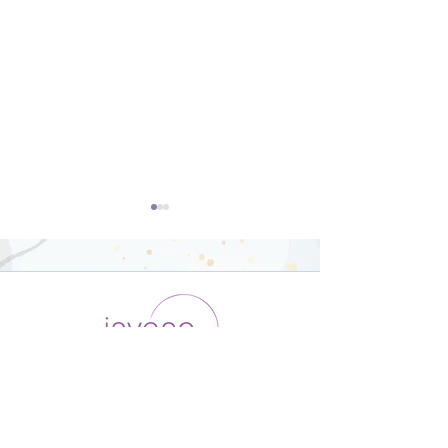
開脚のポーズ（ウパヴィ
ダウンドッグ（
シュタコーナーサナ）【8
カシュヴァーナ
運用会社 / ABOUT US
利用規約
メンバー入会
分】
【8分】