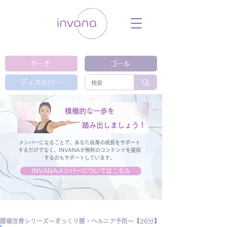
ウェルネス セルフケア ホリスティック 動
画 プラットフォーム ウェルビーイング ヨ
ガ 瞑想 栄養 医学 レッスン レクチャ
ー ​ストレス 免疫力 睡眠 メンタルヘル
ス ルーティン
サーチ
ゴール
ディスカバー
積極的な一歩を
踏み出しましょう！
メンバーになることで、あなた自身の成長をサポート
するだけでなく、
INVANAが無料のコンテンツを提供
するのもサポートしています。
INVANAメンバーについてはこちら
腰痛改善シリーズ～ぎっくり腰・ヘルニア予防～【26分】