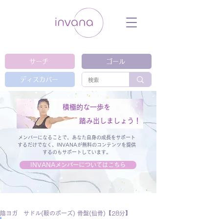
ウェルネス セルフケア ホリスティック 動
画 プラットフォーム ウェルビーイング ヨ
ガ 瞑想 栄養 医学 レッスン レクチャ
ー ​ストレス 免疫力 睡眠 メンタルヘル
ス ルーティン
サーチ
ゴール
ディスカバー
積極的な一歩を
踏み出しましょう！
メンバーになることで、あなた自身の成長をサポート
するだけでなく、
INVANAが無料のコンテンツを提供
するのもサポートしています。
INVANAメンバーについてはこちら
陰ヨガ サドル(鞍のポーズ) 骨盤(仙骨)【28分】