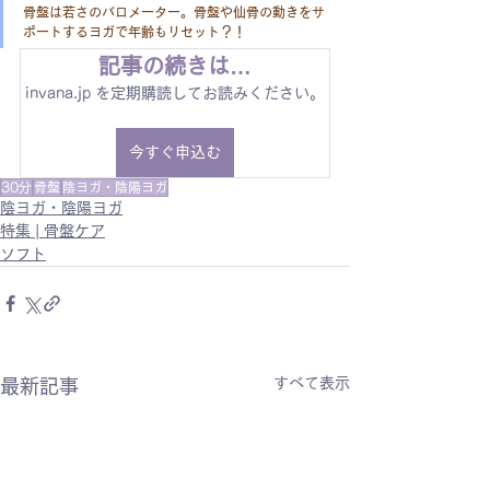
骨盤は若さのバロメーター。骨盤や仙骨の動きをサ
ポートするヨガで年齢もリセット？！
記事の続きは…
invana.jp を定期購読してお読みください。
今すぐ申込む
30分
骨盤
陰ヨガ・陰陽ヨガ
陰ヨガ・陰陽ヨガ
特集 | 骨盤ケア
ソフト
すべて表示
最新記事