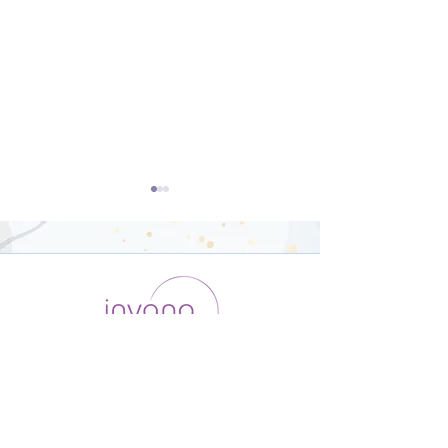
開脚のポーズ（ウパヴィ
ダウンドッグ（
シュタコーナーサナ）【8
カシュヴァーナ
運用会社 / ABOUT US
利用規約
メンバー入会
分】
【8分】