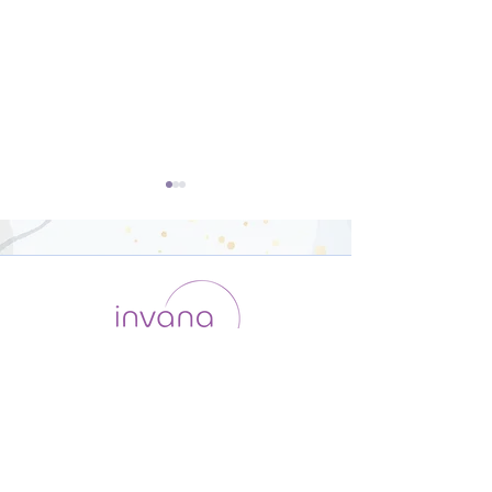
オリジナルポーズを含む
陰ヨガ サドル
肩甲骨ほぐしヨガ【20
ズ) 骨盤(仙骨)
運用会社 / ABOUT US
利用規約
メンバー入会
分】
プライバシーポリシー