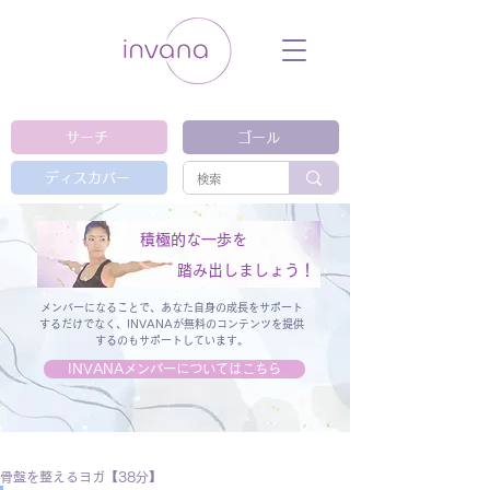
ウェルネス セルフケア ホリスティック 動
画 プラットフォーム ウェルビーイング ヨ
ガ 瞑想 栄養 医学 レッスン レクチャ
ー ​ストレス 免疫力 睡眠 メンタルヘル
ス ルーティン
サーチ
ゴール
ディスカバー
積極的な一歩を
踏み出しましょう！
メンバーになることで、あなた自身の成長をサポート
するだけでなく、
INVANAが無料のコンテンツを提供
するのもサポートしています。
INVANAメンバーについてはこちら
骨盤を整えるヨガ【38分】