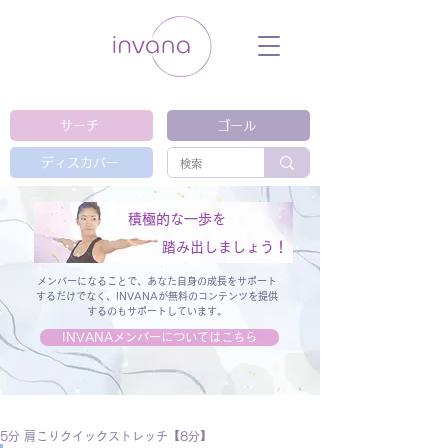
ウェルネス セルフケア ホリスティック 動
画 プラットフォーム ウェルビーイング ヨ
ガ 瞑想 栄養 医学 レッスン レクチャ
ー ​ストレス 免疫力 睡眠 メンタルヘル
ス ルーティン
サーチ
ゴール
ディスカバー
積極的な一歩を
踏み出しましょう！
メンバーになることで、あなた自身の成長をサポート
するだけでなく、
INVANAが無料のコンテンツを提供
するのもサポートしています。
INVANAメンバーについてはこちら
5分 肩こりクイックストレッチ【8分】