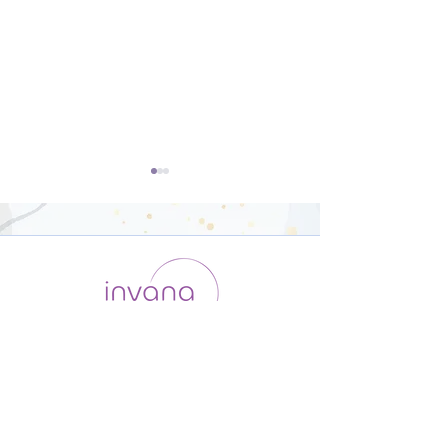
開脚のポーズ（ウパヴィ
ダウンドッグ（
シュタコーナーサナ）【8
カシュヴァーナ
運用会社 / ABOUT US
利用規約
メンバー入会
分】
【8分】
プライバシーポリシー