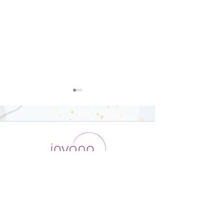
基礎から学ぶ三点倒立
基礎から学ぶシ
【23分】
アーサナ【18
運用会社 / ABOUT US
利用規約
メンバー入会
プライバシーポリシー