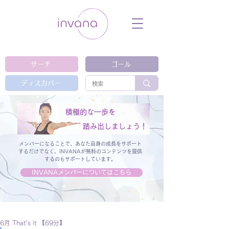
ウェルネス セルフケア ホリスティック 動
画 プラットフォーム ウェルビーイング ヨ
ガ 瞑想 栄養 医学 レッスン レクチャ
ー ​ストレス 免疫力 睡眠 メンタルヘル
ス ルーティン
サーチ
ゴール
ディスカバー
積極的な一歩を
踏み出しましょう！
メンバーになることで、あなた自身の成長をサポート
するだけでなく、
INVANAが無料のコンテンツを提供
するのもサポートしています。
INVANAメンバーについてはこちら
6月 That's it 【69分】