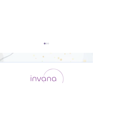
体幹と下半身を鍛えるヨ
バカーサナにチ
ガ【31分】
ジ！【21分】
運用会社 / ABOUT US
利用規約
メンバー入会
プライバシーポリシー
特定商取引法に基づく表記