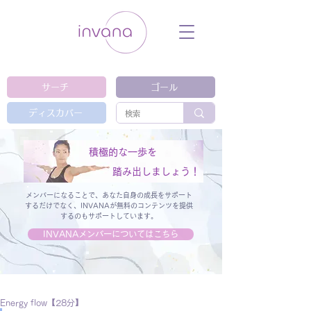
ウェルネス セルフケア ホリスティック 動
画 プラットフォーム ウェルビーイング ヨ
ガ 瞑想 栄養 医学 レッスン レクチャ
ー ​ストレス 免疫力 睡眠 メンタルヘル
ス ルーティン
サーチ
ゴール
ディスカバー
積極的な一歩を
踏み出しましょう！
メンバーになることで、あなた自身の成長をサポート
するだけでなく、
INVANAが無料のコンテンツを提供
するのもサポートしています。
INVANAメンバーについてはこちら
Energy flow【28分】