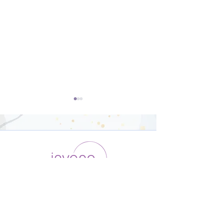
HipHop Yoga【23分】
ダンサー向けの
Yoga【22分】
運用会社 / ABOUT US
利用規約
メンバー入会