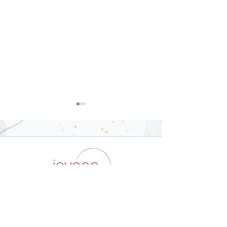
ダンサー向けの
オリジナルポー
Yoga【22分】
骨盤調整【26
運用会社 / ABOUT US
利用規約
メンバー入会