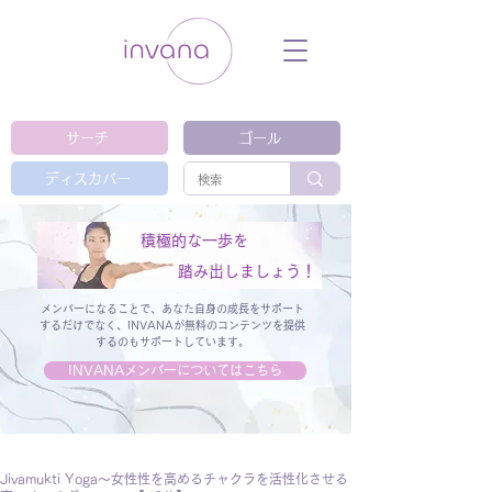
ウェルネス セルフケア ホリスティック 動
画 プラットフォーム ウェルビーイング ヨ
ガ 瞑想 栄養 医学 レッスン レクチャ
ー ​ストレス 免疫力 睡眠 メンタルヘル
ス ルーティン
サーチ
ゴール
ディスカバー
積極的な一歩を
踏み出しましょう！
メンバーになることで、あなた自身の成長をサポート
するだけでなく、
INVANAが無料のコンテンツを提供
するのもサポートしています。
INVANAメンバーについてはこちら
Jivamukti Yoga〜女性性を高めるチャクラを活性化させる