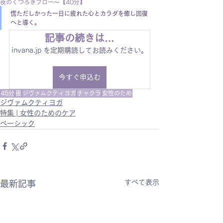
夜のくつろぎフロー〜【40分】
慌ただしかった一日に疲れた心とカラダを癒し回復
へと導く。
記事の続きは…
invana.jp を定期購読してお読みください。
今すぐ申込む
45分
夜
ジヴァムクティヨガ
チャクラ
女性のため
ジヴァムクティヨガ
特集 | 女性のためのケア
ベーシック
すべて表示
最新記事