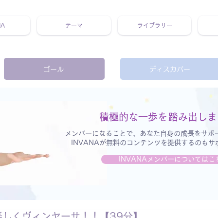
NA
テーマ
ライブラリー
 ホリスティック 動画 プラットフォーム ウェルビーイング ヨガ 瞑想 栄養 医学 レッスン レクチャー ​ストレス 免疫力 睡眠 メ
ゴール
ディスカバー
積極的な一歩を
踏み出しま
メンバーになることで、あなた自身の成長をサポ
INVANAが無料のコンテンツを提供するのも
INVANAメンバーについてはこ
a : 楽しくヴィンヤーサ！！【39分】