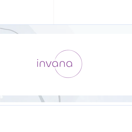
ヨガ初心者向け「YOGAの基
本」【8分】