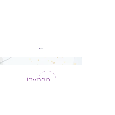
体幹と下半身を鍛えるヨ
オリジナルポー
ガ【31分】
骨盤調整【26
運用会社 / ABOUT US
利用規約
メンバー入会