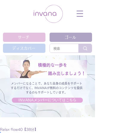
ウェルネス セルフケア ホリスティック 動
画 プラットフォーム ウェルビーイング ヨ
ガ 瞑想 栄養 医学 レッスン レクチャ
ー ​ストレス 免疫力 睡眠 メンタルヘル
ス ルーティン
サーチ
ゴール
ディスカバー
積極的な一歩を
踏み出しましょう！
メンバーになることで、あなた自身の成長をサポート
するだけでなく、
INVANAが無料のコンテンツを提供
するのもサポートしています。
INVANAメンバーについてはこちら
Relax flow40【38分】