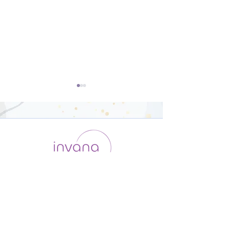
ダンサー向けの
ヴィンヤサフロ
Yoga【22分】
【31分】
運用会社 / ABOUT US
利用規約
メンバー入会
プライバシーポリシー