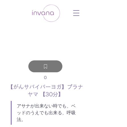
ウェルネス セルフケア ホリスティック 動
画 プラットフォーム ウェルビーイング ヨ
ガ 瞑想 栄養 医学 レッスン レクチャ
ー ​ストレス 免疫力 睡眠 メンタルヘル
ス ルーティン
0
【がんサバイバーヨガ】プラナ
ヤマ 【30分】
アサナが出来ない時でも、ベ
ッドのうえでも出来る、呼吸
法。