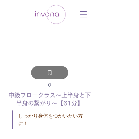
ウェルネス セルフケア ホリスティック 動
画 プラットフォーム ウェルビーイング ヨ
ガ 瞑想 栄養 医学 レッスン レクチャ
ー ​ストレス 免疫力 睡眠 メンタルヘル
ス ルーティン
0
中級フロークラス～上半身と下
半身の繋がり～【61分】
しっかり身体をつかいたい方
に！