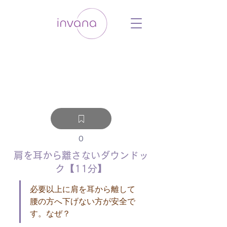
ウェルネス セルフケア ホリスティック 動
画 プラットフォーム ウェルビーイング ヨ
ガ 瞑想 栄養 医学 レッスン レクチャ
ー ​ストレス 免疫力 睡眠 メンタルヘル
ス ルーティン
0
肩を耳から離さないダウンドッ
ク【11分】
必要以上に肩を耳から離して
腰の方へ下げない方が安全で
す。なぜ？