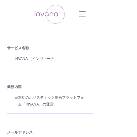
ウェルネス セルフケア ホリスティック 動
画 プラットフォーム ウェルビーイング ヨ
ガ 瞑想 栄養 医学 レッスン レクチャ
ー ​ストレス 免疫力 睡眠 メンタルヘル
ス ルーティン
サービス名称
INVANA （インヴァーナ）
業務内容
日本初のホリスティック動画プラットフォ
ーム「INVANA」の運営
メールアドレス