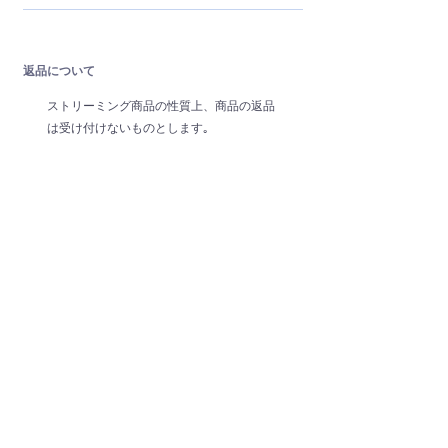
返品について
ストリーミング商品の性質上、商品の返品
は受け付けないものとします｡
お支払い方法
クレジット決済 (Str
ipeによるオンライン決
済サービスでのお支払い)
利用可能クレジットカード：VISA / Master
/ AMEX /JCB
解約（退会）について
当社が定める方法に従って事前に通知する
ことにより本サービスを解約することが可