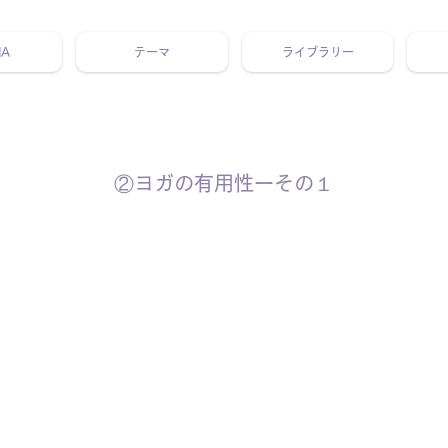
NA
テーマ
ライブラリー
 ホリスティック 動画 プラットフォーム ウェルビーイング ヨガ 瞑想 栄養 医学 レッスン レクチャー ​ストレス 免疫力 睡眠 メ
②ヨガの有用性ーその１