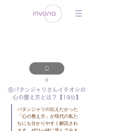
ウェルネス セルフケア ホリスティック 動
画 プラットフォーム ウェルビーイング ヨ
ガ 瞑想 栄養 医学 レッスン レクチャ
ー ​ストレス 免疫力 睡眠 メンタルヘル
ス ルーティン
0
⑥パタンジャリさんイチオシの
心の整え方とは？【19分】
パタンジャリの伝えたかった
「心の整え方」が現代の私た
ちにも分かりやすく解説され
ます。ぜひ一緒に学んでみま