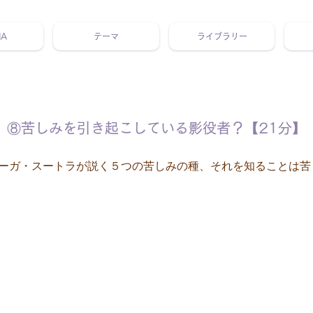
NA
テーマ
ライブラリー
 ホリスティック 動画 プラットフォーム ウェルビーイング ヨガ 瞑想 栄養 医学 レッスン レクチャー ​ストレス 免疫力 睡眠 メ
⑧苦しみを引き起こしている影役者？【21分】
ーガ・スートラが説く５つの苦しみの種、それを知ることは苦