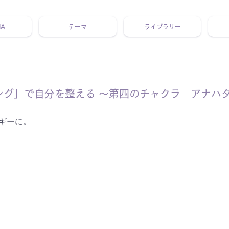
NA
テーマ
ライブラリー
 ホリスティック 動画 プラットフォーム ウェルビーイング ヨガ 瞑想 栄養 医学 レッスン レクチャー ​ストレス 免疫力 睡眠 メ
ング」で自分を整える 〜第四のチャクラ アナハタ
ギーに。