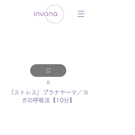
ウェルネス セルフケア ホリスティック 動
画 プラットフォーム ウェルビーイング ヨ
ガ 瞑想 栄養 医学 レッスン レクチャ
ー ​ストレス 免疫力 睡眠 メンタルヘル
ス ルーティン
0
『ストレス』プラナヤーマ／ヨ
ガの呼吸法【10分】