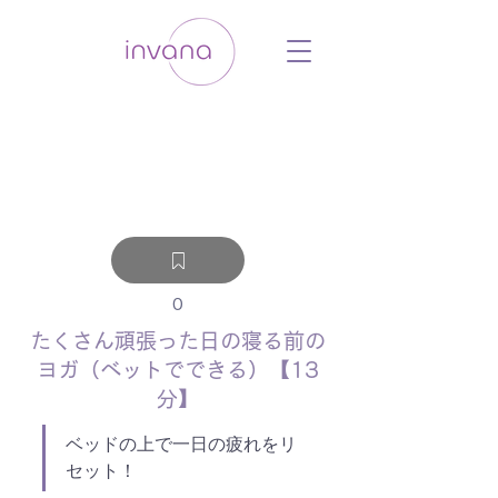
ウェルネス セルフケア ホリスティック 動
画 プラットフォーム ウェルビーイング ヨ
ガ 瞑想 栄養 医学 レッスン レクチャ
ー ​ストレス 免疫力 睡眠 メンタルヘル
ス ルーティン
0
たくさん頑張った日の寝る前の
ヨガ（ベットでできる）【13
分】
ベッドの上で一日の疲れをリ
セット！