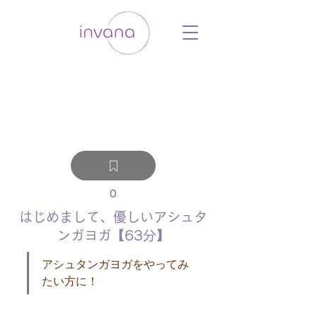
ウェルネス セルフケア ホリスティック 動
画 プラットフォーム ウェルビーイング ヨ
ガ 瞑想 栄養 医学 レッスン レクチャ
ー ​ストレス 免疫力 睡眠 メンタルヘル
ス ルーティン
0
はじめまして、優しいアシュタ
ンガヨガ【63分】
アシュタンガヨガをやってみ
たい方に！