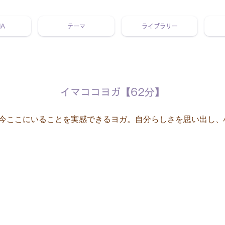
NA
テーマ
ライブラリー
 ホリスティック 動画 プラットフォーム ウェルビーイング ヨガ 瞑想 栄養 医学 レッスン レクチャー ​ストレス 免疫力 睡眠 メ
イマココヨガ【62分】
今ここにいることを実感できるヨガ。自分らしさを思い出し、