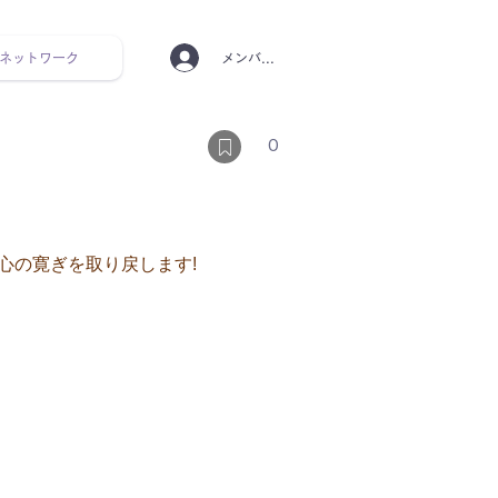
ネットワーク
メンバーログイン
ンタルヘルス ルーティン
0
心の寛ぎを取り戻します!