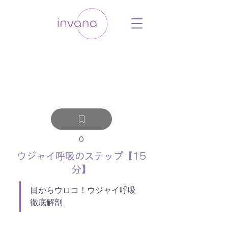
ウェルネス セルフケア ホリスティック 動
画 プラットフォーム ウェルビーイング ヨ
ガ 瞑想 栄養 医学 レッスン レクチャ
ー ​ストレス 免疫力 睡眠 メンタルヘル
ス ルーティン
0
ウジャイ呼吸のステップ【15
分】
目からウロコ！ウジャイ呼吸
徹底解剖