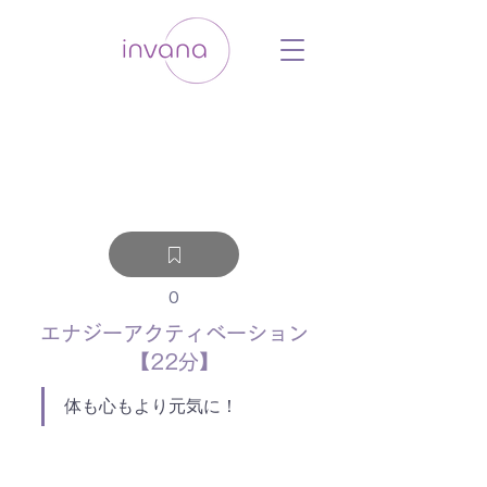
ウェルネス セルフケア ホリスティック 動
画 プラットフォーム ウェルビーイング ヨ
ガ 瞑想 栄養 医学 レッスン レクチャ
ー ​ストレス 免疫力 睡眠 メンタルヘル
ス ルーティン
0
エナジーアクティベーション
【22分】
体も心もより元気に！