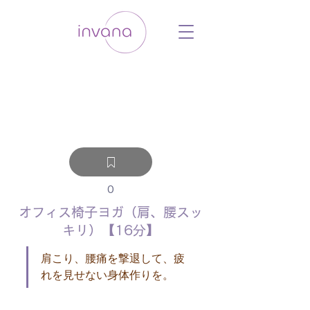
ウェルネス セルフケア ホリスティック 動
画 プラットフォーム ウェルビーイング ヨ
ガ 瞑想 栄養 医学 レッスン レクチャ
ー ​ストレス 免疫力 睡眠 メンタルヘル
ス ルーティン
0
オフィス椅子ヨガ（肩、腰スッ
キリ）【16分】
肩こり、腰痛を撃退して、疲
れを見せない身体作りを。