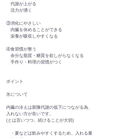
　代謝が上がる
　活力が湧く
③消化にやさしい
　内臓を休めることができる
　栄養が吸収しやすくなる
④食習慣が整う
　余分な脂質・糖質を欲しがらなくなる
　手作り・料理の習慣がつく
ポイント
氷について
内臓の冷えは新陳代謝の低下につながる為、
入れない方が良いです。
(とは言いつつ、続けることが大切)
　・夏などは飲みやすくするため、入れる量