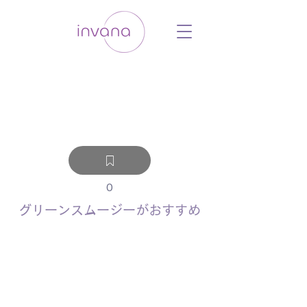
ウェルネス セルフケア ホリスティック 動
画 プラットフォーム ウェルビーイング ヨ
ガ 瞑想 栄養 医学 レッスン レクチャ
ー ​ストレス 免疫力 睡眠 メンタルヘル
ス ルーティン
0
グリーンスムージーがおすすめ