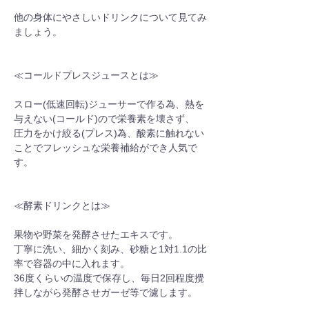
他の身体にやさしいドリンクについて見てみ
ましょう。
≪コールドプレスジュースとは≫
スロー(低速回転)ジューサーで作る為、熱を
与えない(コールド)ので栄養素を壊さず、
圧力をかけ絞る(プレス)為、酸素に触れない
ことでフレッシュな栄養補給ができ人気で
す。
≪酵素ドリンクとは≫
果物や野菜を発酵させたエキスです。
丁寧に洗い、細かく刻み、砂糖と1対1.1の比
率で容器の中に入れます。
36度くらいの温度で保存し、毎日2回程度攪
拌しながら発酵させガーゼ等で濾します。