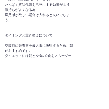
たんぱく質は代謝を活発にする効果があり、
腹持ちがよくなる為
満足感が欲しい場合は入れると良いでしょ
う。
タイミングと置き換えについて
空腹時に栄養素を最大限に吸収するため、朝
がおすすめです。
ダイエットには朝と夕食の2食をスムージー
に置き換えると効果も大きいのですが、
たんぱく質を積極的に摂るなど十分に注意が
必要です。
アレンジ
牛乳、ヨーグルト、豆乳、市販のジュース、
ココナッツジュース
はちみつ、砂糖、シロップ