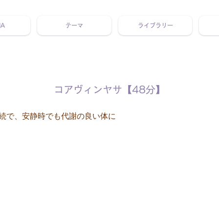
NA
テーマ
ライブラリー
 ホリスティック 動画 プラットフォーム ウェルビーイング ヨガ 瞑想 栄養 医学 レッスン レクチャー ​ストレス 免疫力 睡眠 メ
コアヴィンヤサ【48分】
続で、安静時でも代謝の良い体に