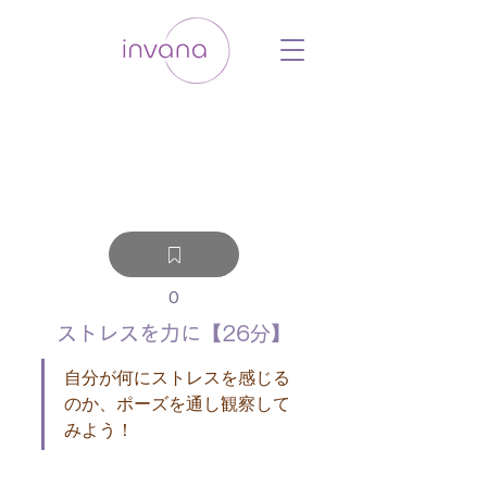
ウェルネス セルフケア ホリスティック 動
画 プラットフォーム ウェルビーイング ヨ
ガ 瞑想 栄養 医学 レッスン レクチャ
ー ​ストレス 免疫力 睡眠 メンタルヘル
ス ルーティン
0
ストレスを力に【26分】
自分が何にストレスを感じる
のか、ポーズを通し観察して
みよう！