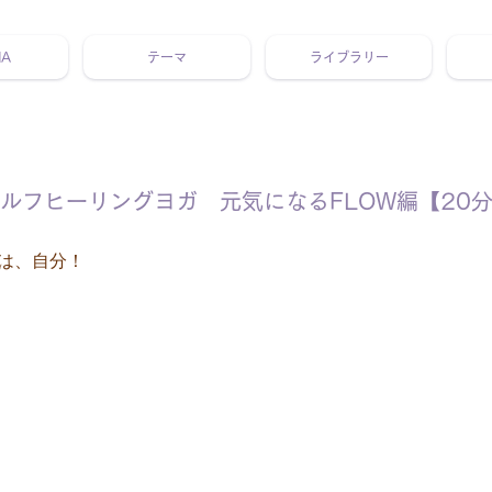
NA
テーマ
ライブラリー
 ホリスティック 動画 プラットフォーム ウェルビーイング ヨガ 瞑想 栄養 医学 レッスン レクチャー ​ストレス 免疫力 睡眠 メ
ルフヒーリングヨガ 元気になるFLOW編【20
は、自分！