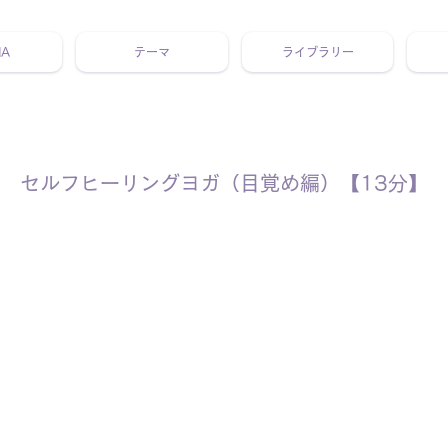
NA
テーマ
ライブラリー
 ホリスティック 動画 プラットフォーム ウェルビーイング ヨガ 瞑想 栄養 医学 レッスン レクチャー ​ストレス 免疫力 睡眠 メ
セルフヒーリングヨガ（目覚め編）【13分】