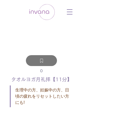
ウェルネス セルフケア ホリスティック 動
画 プラットフォーム ウェルビーイング ヨ
ガ 瞑想 栄養 医学 レッスン レクチャ
ー ​ストレス 免疫力 睡眠 メンタルヘル
ス ルーティン
0
タオルヨガ月礼拝【11分】
生理中の方、妊娠中の方、日
頃の疲れをリセットしたい方
にも!