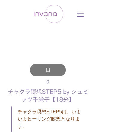
ウェルネス セルフケア ホリスティック 動
画 プラットフォーム ウェルビーイング ヨ
ガ 瞑想 栄養 医学 レッスン レクチャ
ー ​ストレス 免疫力 睡眠 メンタルヘル
ス ルーティン
0
チャクラ瞑想STEP5 by シュミ
ッツ千栄子【18分】
チャクラ瞑想STEP5は、いよ
いよヒーリング瞑想となりま
す。