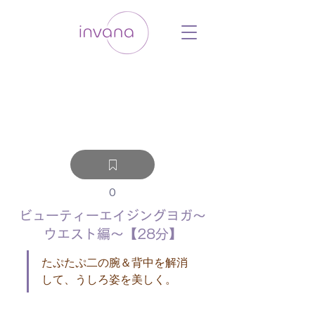
ウェルネス セルフケア ホリスティック 動
画 プラットフォーム ウェルビーイング ヨ
ガ 瞑想 栄養 医学 レッスン レクチャ
ー ​ストレス 免疫力 睡眠 メンタルヘル
ス ルーティン
0
ビューティーエイジングヨガ～
ウエスト編～【28分】
たぷたぷ二の腕＆背中を解消
して、うしろ姿を美しく。