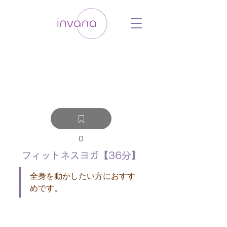
ウェルネス セルフケア ホリスティック 動
画 プラットフォーム ウェルビーイング ヨ
ガ 瞑想 栄養 医学 レッスン レクチャ
ー ​ストレス 免疫力 睡眠 メンタルヘル
ス ルーティン
0
フィットネスヨガ【36分】
全身を動かしたい方におすす
めです。