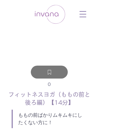
ウェルネス セルフケア ホリスティック 動
画 プラットフォーム ウェルビーイング ヨ
ガ 瞑想 栄養 医学 レッスン レクチャ
ー ​ストレス 免疫力 睡眠 メンタルヘル
ス ルーティン
0
フィットネスヨガ（ももの前と
後ろ編）【14分】
ももの前ばかりムキムキにし
たくない方に！