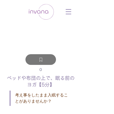
ウェルネス セルフケア ホリスティック 動
画 プラットフォーム ウェルビーイング ヨ
ガ 瞑想 栄養 医学 レッスン レクチャ
ー ​ストレス 免疫力 睡眠 メンタルヘル
ス ルーティン
0
ベッドや布団の上で、眠る前の
ヨガ【5分】
考え事をしたまま入眠するこ
とがありませんか？