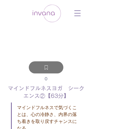
ウェルネス セルフケア ホリスティック 動
画 プラットフォーム ウェルビーイング ヨ
ガ 瞑想 栄養 医学 レッスン レクチャ
ー ​ストレス 免疫力 睡眠 メンタルヘル
ス ルーティン
0
マインドフルネスヨガ シーク
エンス②【63分】
マインドフルネスで気づくこ
とは、心の冷静さ、内界の落
ち着きを取り戻すチャンスに
なる